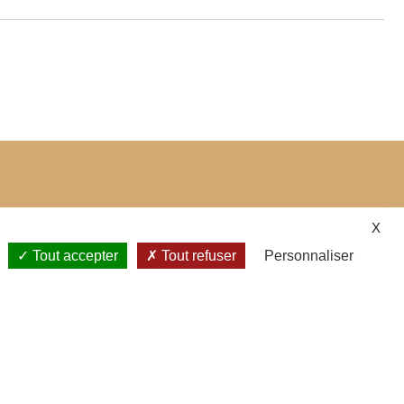
X
Tout accepter
Tout refuser
Personnaliser
•
•
s
Plan du site
ce Sécurisé