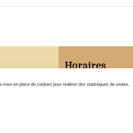
Horaires
e
 mise en place de cookies pour réaliser des statistiques de visites.
Mardi : 16h00 - 18h00
se
IS
•
•
Accessibilité
Aide
Mentions légale
•
Fièrement propulsé par l'Adico
Servi
09
r