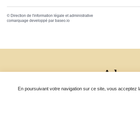
©
Direction de l'information légale et administrative
comarquage developpé par
baseo.io
Adress
En poursuivant votre navigation sur ce site, vous acceptez la
1, rue de l'égli
60690 ROTHO
03 44 46 23 
Nous
contacte